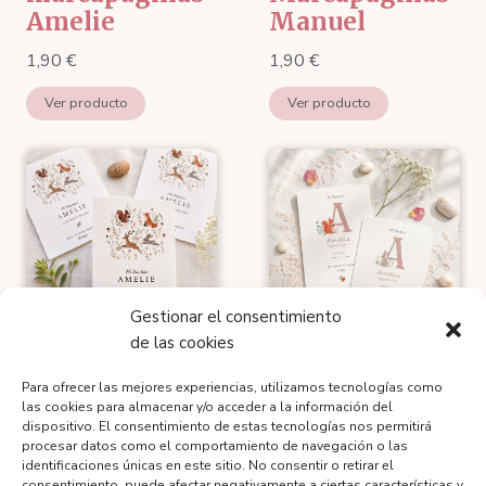
Amelie
Manuel
1,90
€
1,90
€
Ver producto
Ver producto
Gestionar el consentimiento
de las cookies
Tarjeta
Tarjeta
Para ofrecer las mejores experiencias, utilizamos tecnologías como
recordatorio
recordatorio
las cookies para almacenar y/o acceder a la información del
Amelie
Amelia
dispositivo. El consentimiento de estas tecnologías nos permitirá
procesar datos como el comportamiento de navegación o las
2,10
€
2,10
€
identificaciones únicas en este sitio. No consentir o retirar el
consentimiento, puede afectar negativamente a ciertas características y