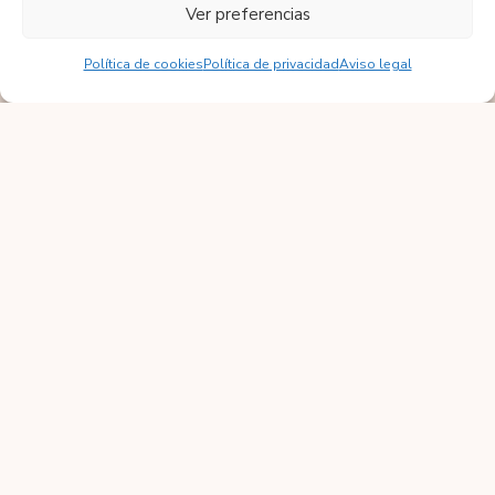
Ver preferencias
Visita nuestra tienda online
Política de cookies
Política de privacidad
Aviso legal
Desarrollado
Tu Fabrica de Fiestas © – Todos los
por
Solbyte
derechos reservados – 2026
Aviso legal
Política de privacidad