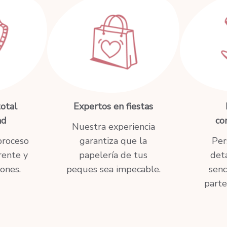
otal
Expertos en fiestas
ad
co
Nuestra experiencia
proceso
garantiza que la
Per
rente y
papelería de tus
det
ones.
peques sea impecable.
senc
parte