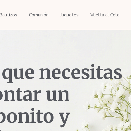
Bautizos
Comunión
Juguetes
Vuelta al Cole
 que necesitas
ntar un
bonito y