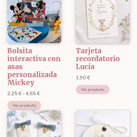
Bolsita
Tarjeta
interactiva con
recordatorio
asas
Lucía
personalizada
1,90
€
Mickey
Ver producto
Rango
2,25
€
-
4,55
€
de
Ver producto
precios:
desde
2,25 €
hasta