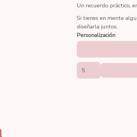
Un recuerdo práctico, e
Si tienes en mente alg
diseñarla juntos.
Personalización
KIT
Plastilinas
+
1
Cortante
Dinosaurio
+
n
1
Rodillo