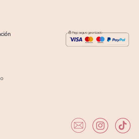
ción
to