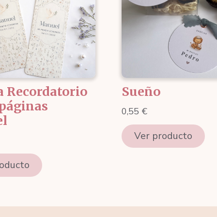
a Recordatorio
Sueño
páginas
0,55
€
l
Ver producto
roducto