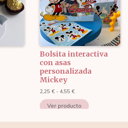
Bolsita interactiva
con asas
personalizada
Mickey
Rango
2,25
€
-
4,55
€
de
Ver producto
precios:
desde
2,25 €