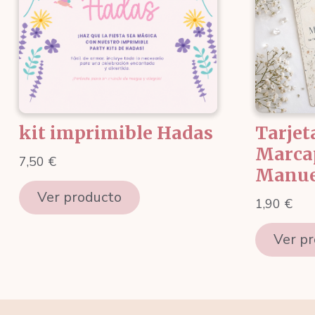
kit imprimible Hadas
Tarjet
Marca
7,50
€
Manue
Ver producto
1,90
€
Ver p