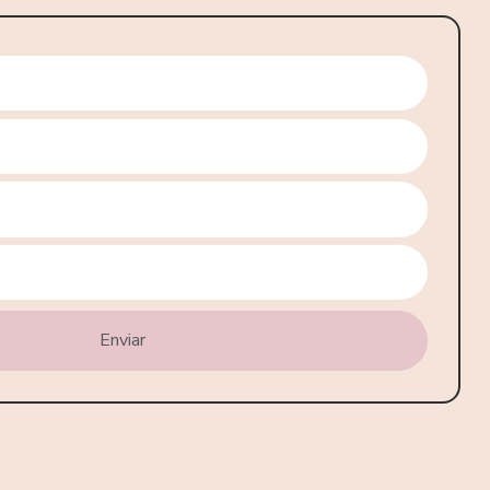
hasta
4,55 €